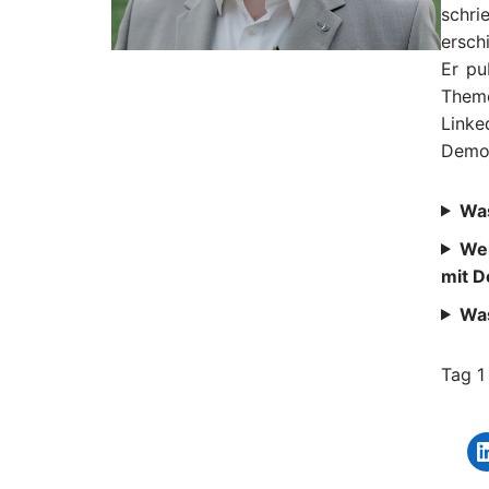
schri
ersch
Er pu
Theme
Linke
Demok
Was
Wel
mit D
Was
Tag 1