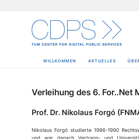
Zum
Inhalt
springen
WILLKOMMEN
AKTUELLES
ÜBE
Verleihung des 6. For..Ne
Prof. Dr. Nikolaus Forgó (FN
Nikolaus Forgó studierte 1986-1990 Rechts
und war danach Vertrags- und Universität