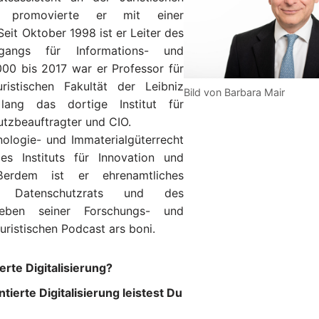
7 promovierte er mit einer
Seit Oktober 1998 ist er Leiter des
rgangs für Informations- und
000 bis 2017 war er Professor für
istischen Fakultät der Leibniz
Bild von Barbara Mair
 lang das dortige Institut für
utzbeauftragter und CIO.
nologie- und Immaterialgüterrecht
s Instituts für Innovation und
ßerdem ist er ehrenamtliches
hen Datenschutzrats und des
Neben seiner Forschungs- und
Juristischen Podcast ars boni.
rte Digitalisierung?
ierte Digitalisierung leistest Du