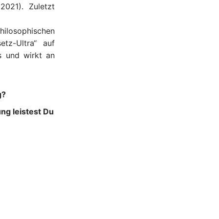
021). Zuletzt
philosophischen
tz-Ultra“ auf
s und wirkt an
g?
ng leistest Du